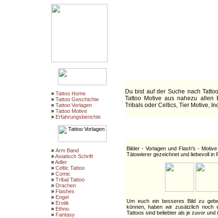
Tatt
über 25.000 Tattoo Vorlagen und Tat
viele Tattoo Informationen
Erfahrungsberichte rund ums Them
Studios 
:::
Willkommen bei 1a Tatt
Du bist auf der Suche nach Tattoo
»
Tattoo Home
Tattoo Motive aus nahezu allen B
»
Tattoo Geschichte
Tribals oder Celtics, Tier Motive, I
»
Tattoo Vorlagen
»
Tattoo Motive
»
Erfahrungsberichte
Tattoo Vorlage
Bilder - Vorlagen und Flash's - Motiv
»
Arm Band
Tätowierer gezeichnet und liebevoll i
»
Asiatisch Schrift
»
Adler
»
Celtic Tattoo
»
Comic
»
Tribal Tattoo
»
Drachen
»
Flashes
»
Engel
Um euch ein besseres Bild zu geben
»
Erotik
können, haben wir zusätzlich noch e
»
Ethno
Tattoos sind beliebter als je zuvor und
»
Fantasy