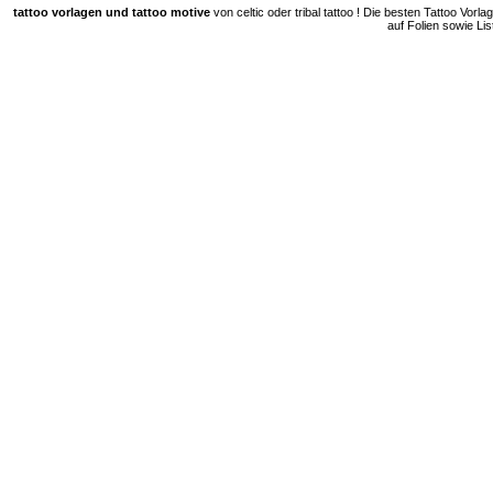
tattoo vorlagen und tattoo motive
von celtic oder tribal tattoo ! Die besten Tattoo Vorl
auf Folien sowie Lis