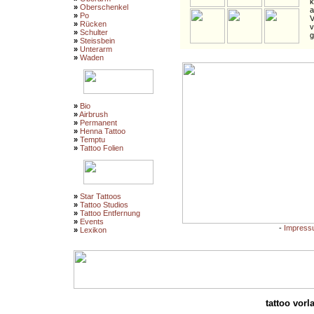
k
»
Oberschenkel
a
»
Po
V
»
Rücken
v
»
Schulter
g
»
Steissbein
»
Unterarm
»
Waden
»
Bio
»
Airbrush
»
Permanent
»
Henna Tattoo
»
Temptu
»
Tattoo Folien
»
Star Tattoos
»
Tattoo Studios
»
Tattoo Entfernung
»
Events
-
Impress
»
Lexikon
tattoo vorla