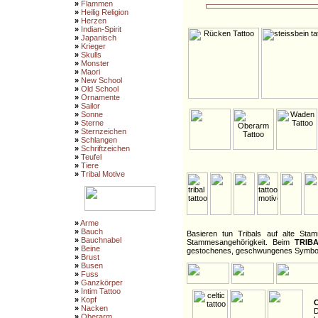
»
Flammen
»
Heilig Religion
»
Herzen
»
Indian-Spirit
»
Japanisch
»
Krieger
»
Skulls
»
Monster
»
Maori
»
New School
»
Old School
»
Ornamente
»
Sailor
»
Sonne
»
Sterne
»
Sternzeichen
»
Schlangen
»
Schriftzeichen
»
Teufel
»
Tiere
»
Tribal Motive
»
Arme
»
Bauch
Basieren tun Tribals auf alte Sta
»
Bauchnabel
Stammesangehörigkeit. Beim
TRIBA
»
Beine
gestochenes, geschwungenes Symbol
»
Brust
»
Busen
»
Fuss
»
Ganzkörper
»
Intim Tattoo
»
Kopf
C
»
Nacken
D
»
Oberarm